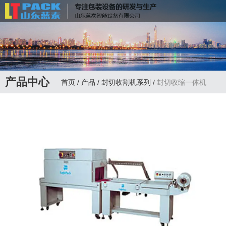
联系电话：
13335172598
产品中心
首页
/
产品
/
封切收割机系列
/
封切收缩一体机