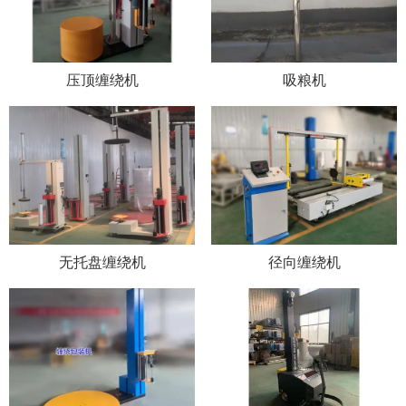
压顶缠绕机
吸粮机
无托盘缠绕机
径向缠绕机