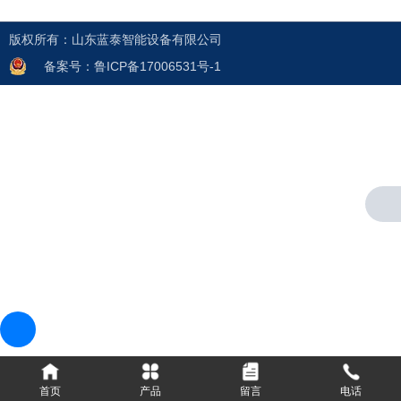
版权所有：山东蓝泰智能设备有限公司
备案号：鲁ICP备17006531号-1
走进蓝泰
公司简介
营业执照
荣誉资质
生产车间
产品中心
开箱机系列
缠绕机系列
封箱机系列
打包机系列
码垛机系列
流水线系列
输送机系列
首页
产品
留言
电话
贴标机系列